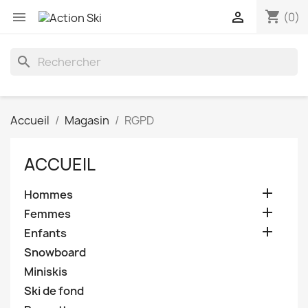
shopping_cart


(0)
search
Accueil
Magasin
RGPD
ACCUEIL

Hommes

Femmes

Enfants
Snowboard
Miniskis
Ski de fond