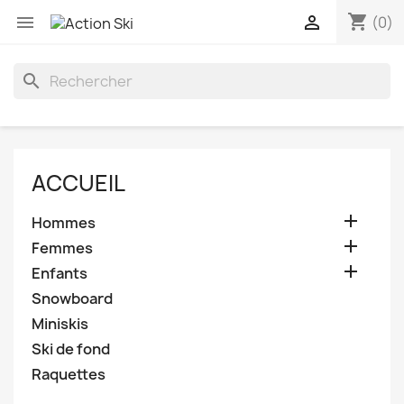
shopping_cart


(0)
search
ACCUEIL

Hommes

Femmes

Enfants
Snowboard
Miniskis
Ski de fond
Raquettes